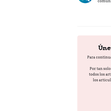
comuni
Úne
Para continu
Por tan sol
todos los ar
los artícu