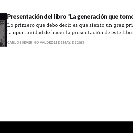
Presentación del libro “La generación que tomó 
Lo primero que debo decir es que siento un gran pri
la oportunidad de hacer la presentación de este lib
que tomó las calles” del amigo Manuel de J. Gonzále
CARLOS SEVERINO VALDEZ
11 DE MAY. DE 2023
que me haya puesto en contacto con unas historias 
que, aunque