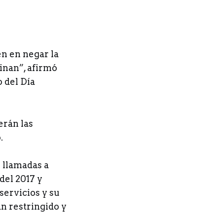
n en negar la
inan”, afirmó
 del Día
erán las
.
s llamadas a
del 2017 y
servicios y su
an restringido y