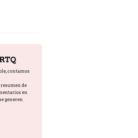
PRTQ
ble, contamos
n resumen de
omentarios en
que generen