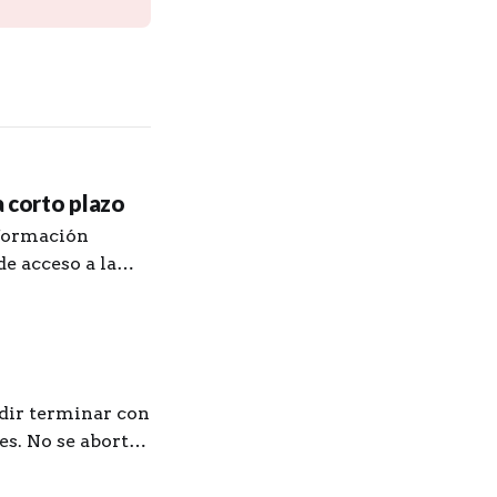
a corto plazo
nformación
de acceso a la
idir terminar con
es. No se aborta