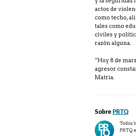
y la seguridad 
actos de violen
como techo, ali
tales como edu
civiles y polít
razón alguna.
“Hoy 8 de marz
agresor consta
Matria.
Sobre
PRTQ
Todos l
PRTQ en