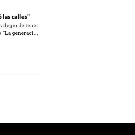
las calles”
vilegio de tener
ro “La generación
z. Le agradezco
y unos procesos