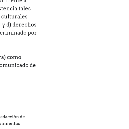
ón frente a
stencia tales
 culturales
 y d) derechos
iscriminado por
ra) como
 comunicado de
redacción de
ovimientos