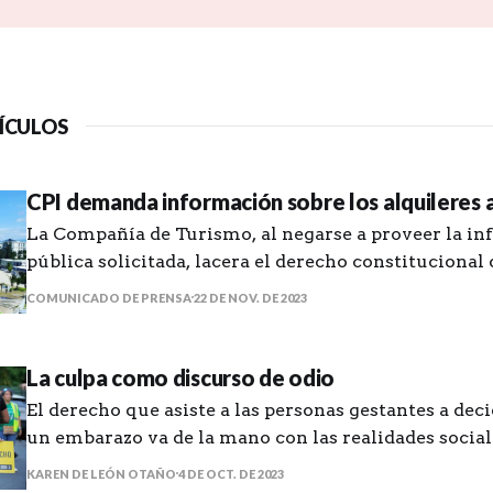
ÍCULOS
CPI demanda información sobre los alquileres 
La Compañía de Turismo, al negarse a proveer la i
pública solicitada, lacera el derecho constitucional 
información.
COMUNICADO DE PRENSA
22 DE NOV. DE 2023
La culpa como discurso de odio
El derecho que asiste a las personas gestantes a dec
un embarazo va de la mano con las realidades social
por capricho ni por maldad.
KAREN DE LEÓN OTAÑO
4 DE OCT. DE 2023