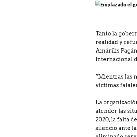
T
anto la gober
realidad y refu
Amárilis Pagán
Internacional 
“Mientras las 
víctimas fatale
La organización
atender las sit
2020, la falta 
silencio ante l
eliminado servi