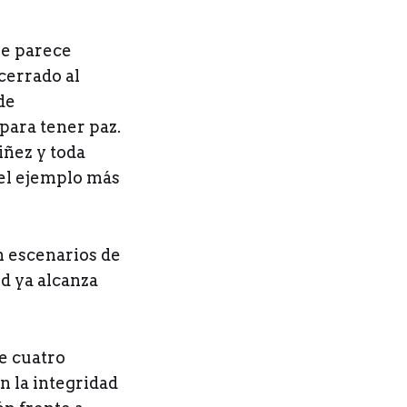
ue parece
 cerrado al
de
 para tener paz.
iñez y toda
 el ejemplo más
n escenarios de
d ya alcanza
de cuatro
n la integridad