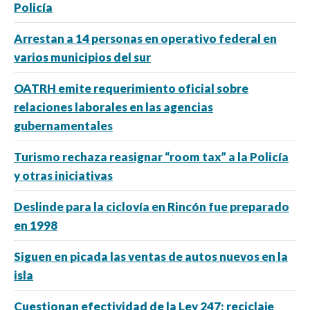
Policía
Arrestan a 14 personas en operativo federal en
varios municipios del sur
OATRH emite requerimiento oficial sobre
relaciones laborales en las agencias
gubernamentales
Turismo rechaza reasignar “room tax” a la Policía
y otras iniciativas
Deslinde para la ciclovía en Rincón fue preparado
en 1998
Siguen en picada las ventas de autos nuevos en la
isla
Cuestionan efectividad de la Ley 247: reciclaje