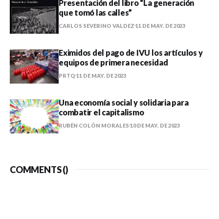
Presentación del libro “La generación
que tomó las calles”
CARLOS SEVERINO VALDEZ
11 DE MAY. DE 2023
Eximidos del pago de IVU los artículos y
equipos de primera necesidad
PRTQ
11 DE MAY. DE 2023
Una economía social y solidaria para
combatir el capitalismo
RUBÉN COLÓN MORALES
10 DE MAY. DE 2023
COMMENTS (
)