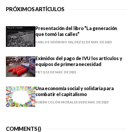
PRÓXIMOS ARTÍCULOS
Presentación del libro “La generación
que tomó las calles”
CARLOS SEVERINO VALDEZ
11 DE MAY. DE 2023
Eximidos del pago de IVU los artículos y
equipos de primera necesidad
PRTQ
11 DE MAY. DE 2023
Una economía social y solidaria para
combatir el capitalismo
RUBÉN COLÓN MORALES
10 DE MAY. DE 2023
COMMENTS (
)