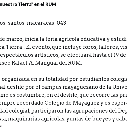
de marzo, inicia la feria agrícola educativa y estud
a Tierra¨. El evento, que incluye foros, talleres, vi
espectáculos artísticos, se efectuará hasta el 19 d
liseo Rafael A. Mangual del RUM.
s organizada en su totalidad por estudiantes coleg
onal desfile por el campus mayagüezano de la Univ
mo es costumbre, en el desfile, que recorre las pr
iempre recordado Colegio de Mayagüez y es espera
dad colegial, participaron las agrupaciones del D
ta, maquinarias agrícolas, yuntas de bueyes y caba
s.