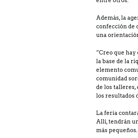
entre otros.
Además, la age
confección de 
una orientació
“Creo que hay 
la base de la r
elemento comun
comunidad sorda
de los talleres
los resultados 
La feria contar
Allí, tendrán u
más pequeños.