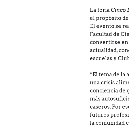
La feria
Cinco 
el propósito de
El evento se rea
Facultad de Ci
convertirse en 
actualidad, co
escuelas y Clu
“El tema de la
una crisis ali
conciencia de 
más autosufici
caseros. Por e
futuros profes
la comunidad c