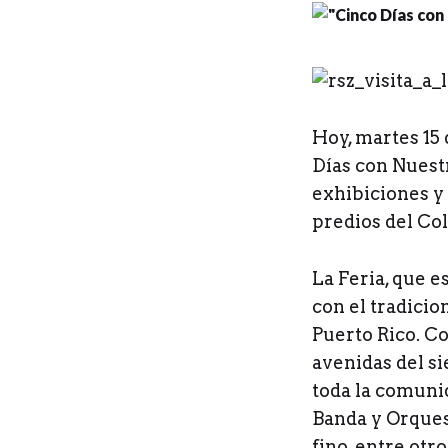
H
oy, martes 15 
Días con Nuestr
exhibiciones y 
predios del Co
La Feria, que e
con el tradici
Puerto Rico. Co
avenidas del s
toda la comuni
Banda y Orques
fino, entre otro