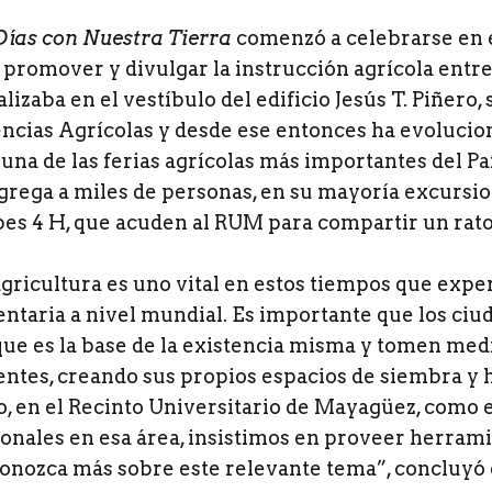
Días con Nuestra Tierra
comenzó a celebrarse en e
 promover y divulgar la instrucción agrícola entr
lizaba en el vestíbulo del edificio Jesús T. Piñero, 
encias Agrícolas y desde ese entonces ha evolucio
una de las ferias agrícolas más importantes del Paí
ngrega a miles de personas, en su mayoría excursi
bes 4 H, que acuden al RUM para compartir un rato 
 agricultura es uno vital en estos tiempos que ex
mentaria a nivel mundial. Es importante que los c
que es la base de la existencia misma y tomen med
entes, creando sus propios espacios de siembra y 
so, en el Recinto Universitario de Mayagüez, como
ionales en esa área, insistimos en proveer herram
onozca más sobre este relevante tema”, concluyó e