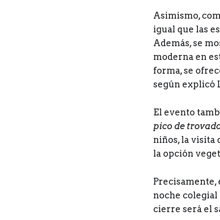
Asimismo, como 
igual que las e
Además, se mos
moderna en est
forma, se ofre
según explicó 
El evento tamb
pico de trovad
niños, la visit
la opción veget
Precisamente, e
noche colegial 
cierre será el 