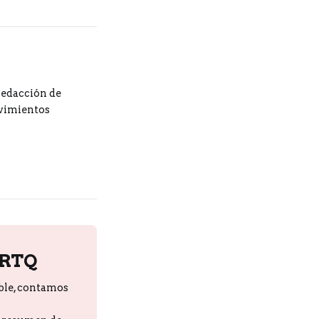
redacción de
ovimientos
PRTQ
ble, contamos