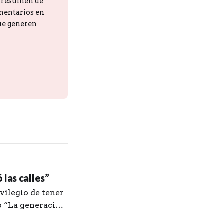
n resumen de
omentarios en
que generen
las calles”
vilegio de tener
ro “La generación
z. Le agradezco