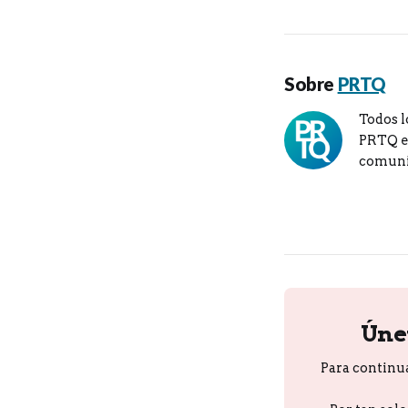
Sobre
PRTQ
Todos l
PRTQ en
comuni
Úne
Para continu