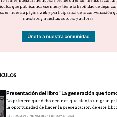
o $5 al mes, nuestra membresía recibe un email mensual con u
tículos que publicamos ese mes, y tiene la habilidad de dejar c
los en nuestra página web y participar así de la conversación 
nuestros y nuestras autores y autoras.
Únete a nuestra comunidad
ÍCULOS
Presentación del libro “La generación que tomó 
Lo primero que debo decir es que siento un gran pri
la oportunidad de hacer la presentación de este lib
que tomó las calles” del amigo Manuel de J. Gonzále
CARLOS SEVERINO VALDEZ
11 DE MAY. DE 2023