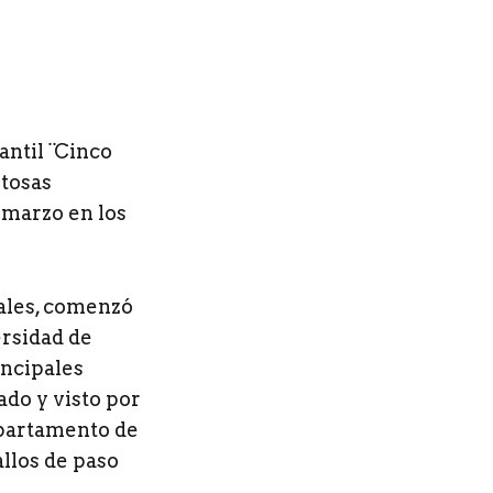
iantil ¨Cinco
stosas
e marzo en los
iales, comenzó
ersidad de
incipales
do y visto por
epartamento de
llos de paso