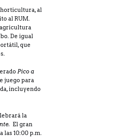
horticultura, al
ito al RUM.
agricultura
bo. De igual
rtátil, que
s.
perado
Pico a
de juego para
ida, incluyendo
lebrará la
nte.
El gran
a las 10:00 p.m.