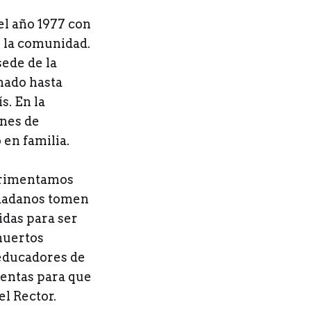
l año 1977 con
e la comunidad.
sede de la
nado hasta
s. En la
ones de
en familia.
perimentamos
iudadanos tomen
idas para ser
huertos
 educadores de
ientas para que
l Rector.