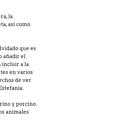
a, la
ta, así como
.
lvidado que es
o añadir el
incluir a la
etes en varios
fechos de ver
Estefanía.
rino y porcino.
los animales