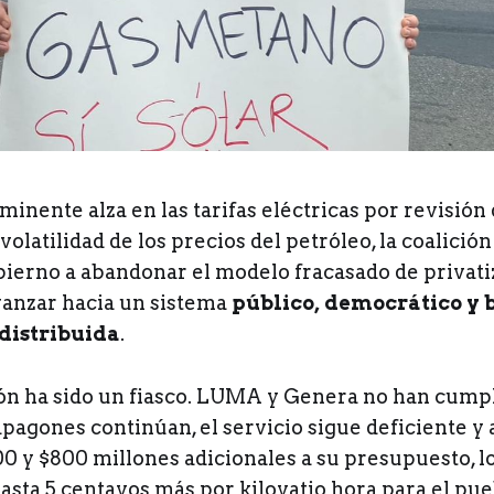
minente alza en las tarifas eléctricas por revisió
volatilidad de los precios del petróleo, la coalició
bierno a abandonar el modelo fracasado de privati
vanzar hacia un sistema
público, democrático y 
 distribuida
.
ión ha sido un fiasco. LUMA y Genera no han cump
apagones continúan, el servicio sigue deficiente 
00 y $800 millones adicionales a su presupuesto, 
asta 5 centavos más por kilovatio hora para el pue