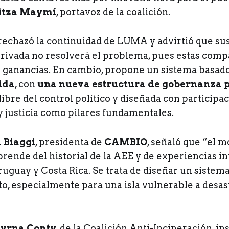
itza Maymí
, portavoz de la coalición.
echazó la continuidad de LUMA y advirtió que sus
rivada no resolverá el problema, pues estas com
s ganancias. En cambio, propone un sistema basad
ida
, con
una nueva estructura de gobernanza p
 libre del control político y diseñada con participa
y justicia como pilares fundamentales.
a Biaggi
, presidenta de
CAMBIO
, señaló que “el 
ende del historial de la AEE y de experiencias i
uguay y Costa Rica. Se trata de diseñar un sistema
sto, especialmente para una isla vulnerable a desas
yrna Conty
, de la Coalición Anti-Incineración, ins