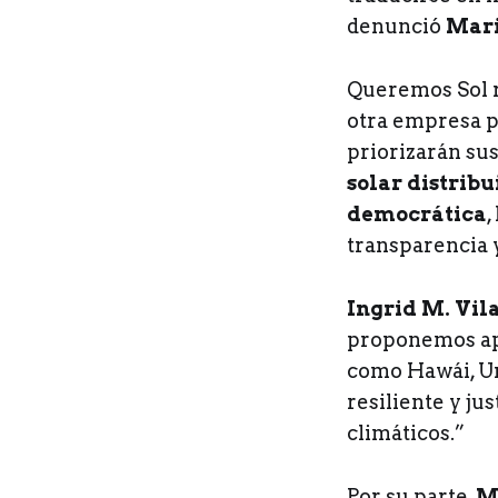
denunció
Mar
Queremos Sol r
otra empresa p
priorizarán su
solar distribu
democrática
,
transparencia 
Ingrid M. Vil
proponemos apr
como Hawái, Ur
resiliente y ju
climáticos.”
Por su parte,
M