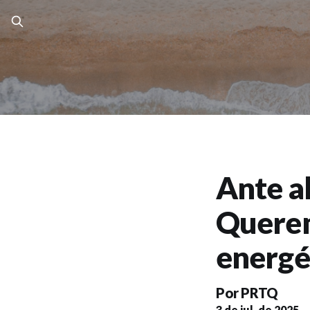
Ante al
Querem
energé
Por
PRTQ
3 de jul. de 2025