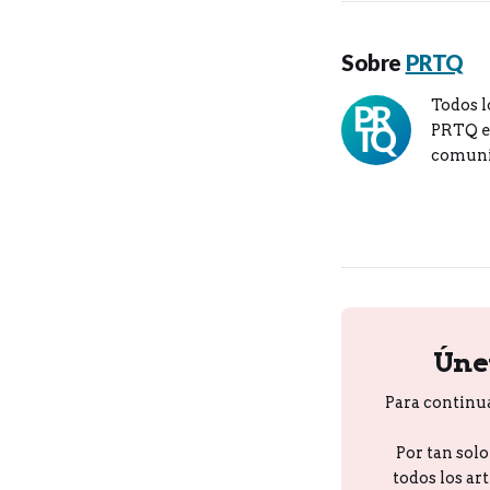
Sobre
PRTQ
Todos l
PRTQ en
comuni
Úne
Para continu
Por tan sol
todos los ar