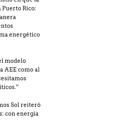
a Puerto Rico:
manera
entos
tema energético
 el modelo
la AEE como al
cesitamos
ticos.”
mos Sol reiteró
s: con energía