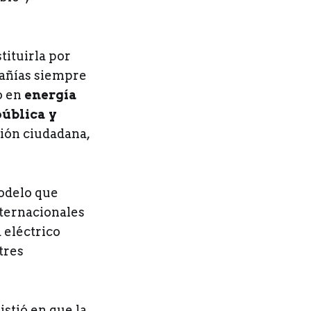
tituirla por
pañías siempre
o en
energía
ública y
ción ciudadana,
modelo que
nternacionales
 eléctrico
tres
istió en que la