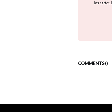
los artícu
COMMENTS (
)