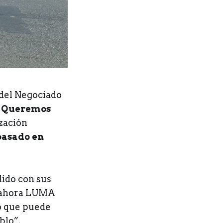
n del Negociado
n
Queremos
zación
basado en
lido con sus
y ahora LUMA
lo que puede
blo”,