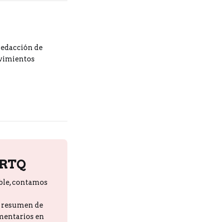
redacción de
ovimientos
PRTQ
ble, contamos
n resumen de
omentarios en